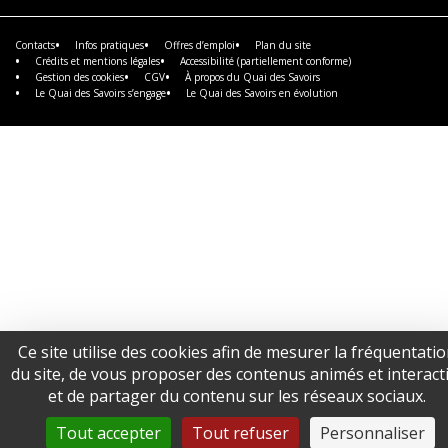
savoir
plus
Contacts
Infos pratiques
Offres d’emploi
Plan du site
Crédits et mentions légales
Accessibilité (partiellement conforme)
Gestion des cookies
CGV
À propos du Quai des Savoirs
Le Quai des Savoirs s’engage
Le Quai des Savoirs en évolution
Ce site utilise des cookies afin de mesurer la fréquentati
du site, de vous proposer des contenus animés et interacti
et de partager du contenu sur les réseaux sociaux.
Tout accepter
Tout refuser
Personnaliser