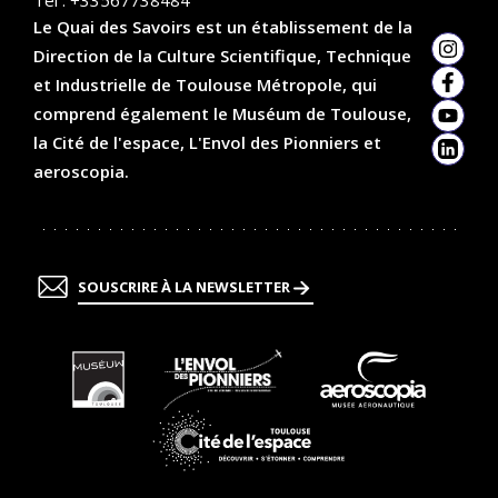
Le Quai des Savoirs est un établissement de la
Direction de la Culture Scientifique, Technique
Insta
et Industrielle de Toulouse Métropole, qui
Faceb
comprend également le Muséum de Toulouse,
YouTu
la Cité de l'espace, L'Envol des Pionniers et
Linked
aeroscopia.
SOUSCRIRE À LA NEWSLETTER
En
En
En
savoir
savoir
savoir
plus
plus
plus
En