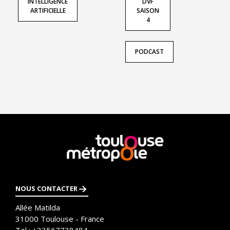
INTELLIGENCE
DVF
ARTIFICIELLE
SAISON
4
PODCAST
En
savoir
plus
NOUS CONTACTER
Allée Matilda
31000
Toulouse - France
Tel :
+33567738484