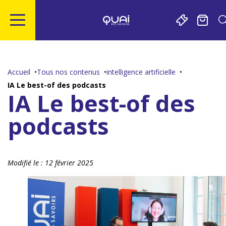
Gestion de vos préférences sur les cookies
Aller
Aller
Aller
Aller
au
à
à
au
contenu
la
la
pied
Accueil
Tous nos contenus
intelligence artificielle
principal
navigation
recherche
de
IA Le best-of des podcasts
page
IA Le best-of des
podcasts
Modifié le :
12 février 2025