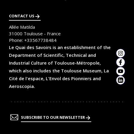
plus
CONTACT US
Allée Matilda
31000
Toulouse - France
Phone:
+33567738484
Le Quai des Savoirs is an establishment of the
Department of Scientific, Technical and
Insta
Industrial Culture of Toulouse-Métropole,
Faceb
which also includes the Toulouse Museum, La
YouTu
Cité de l'espace, L'Envol des Pionniers and
Linked
Aeroscopia.
SUBSCRIBE TO OUR NEWSLETTER