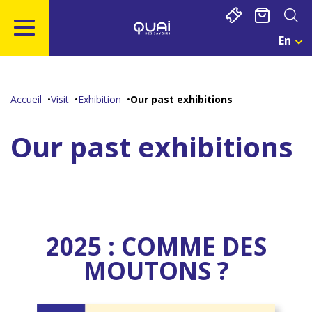
Cookies management panel
En
Cho
Une
Go
Go
Go
Go
Lan
to
to
to
to
Act
main
navigation
search
footer
:
Accueil
Visit
Exhibition
Our past exhibitions
Eng
content
Our past exhibitions
2025 : COMME DES
MOUTONS ?