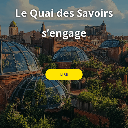
Le Quai des Savoirs
s’engage
LIRE