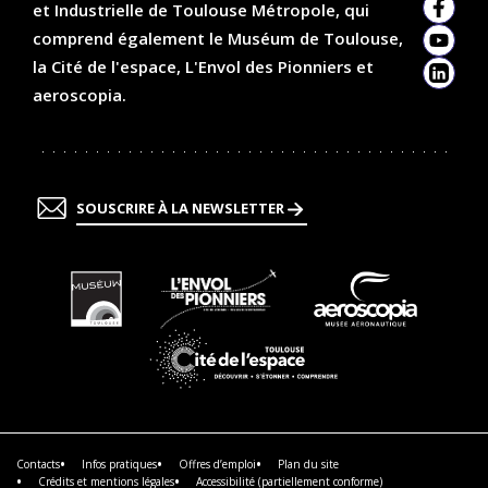
et Industrielle de Toulouse Métropole, qui
Faceb
comprend également le Muséum de Toulouse,
YouTu
la Cité de l'espace, L'Envol des Pionniers et
Linked
aeroscopia.
SOUSCRIRE À LA NEWSLETTER
En
En
En
savoir
savoir
savoir
plus
plus
plus
En
savoir
plus
Contacts
Infos pratiques
Offres d’emploi
Plan du site
Crédits et mentions légales
Accessibilité (partiellement conforme)