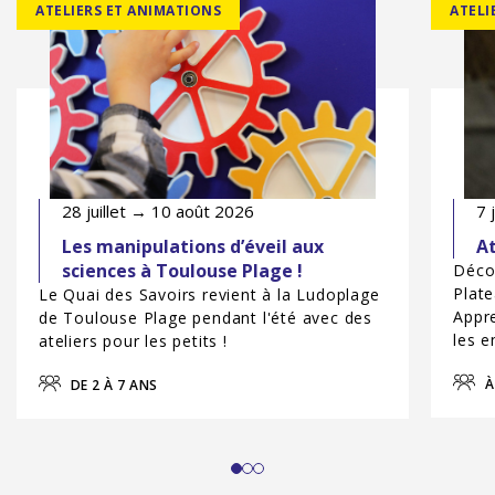
ATELIERS ET ANIMATIONS
ATELI
28 juillet → 10 août 2026
7 
Les manipulations d’éveil aux
At
sciences à Toulouse Plage !
Décou
Plate
Le Quai des Savoirs revient à la Ludoplage
Appre
de Toulouse Plage pendant l'été avec des
les e
ateliers pour les petits !
À
DE 2 À 7 ANS