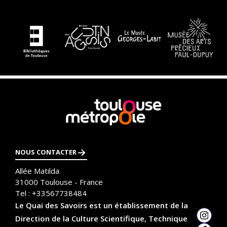
En
savoir
plus
NOUS CONTACTER
Allée Matilda
31000
Toulouse - France
Tel :
+33567738484
Le Quai des Savoirs est un établissement de la
Direction de la Culture Scientifique, Technique
Insta