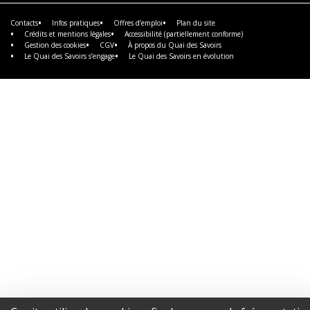
plus
Contacts
Infos pratiques
Offres d’emploi
Plan du site
Crédits et mentions légales
Accessibilité (partiellement conforme)
Gestion des cookies
CGV
À propos du Quai des Savoirs
Le Quai des Savoirs s’engage
Le Quai des Savoirs en évolution