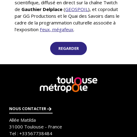
scientifique, diffusé en direct sur la chaîne Twitch
de
Gauthier Delplace
(
GEOSPOIL
), et coproduit
par GG Productions et le Quai des Savoirs dans le
cadre de la programmation culturelle associée à
l’exposition
Feux, mégafeux
.
REGARDER
En
savoir
plus
NOUS CONTACTER
Allée Matilda
31000
Toulouse - France
Tel :
+33567738484