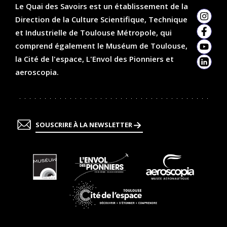
Le Quai des Savoirs est un établissement de la
Direction de la Culture Scientifique, Technique
Insta
et Industrielle de Toulouse Métropole, qui
Faceb
comprend également le Muséum de Toulouse,
YouTu
la Cité de l'espace, L'Envol des Pionniers et
Linked
aeroscopia.
SOUSCRIRE À LA NEWSLETTER
En
En
En
savoir
savoir
savoir
plus
plus
plus
En
savoir