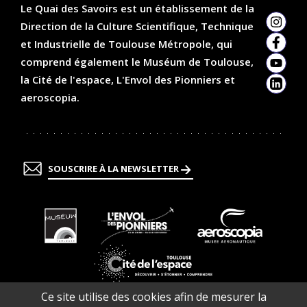
Le Quai des Savoirs est un établissement de la
Direction de la Culture Scientifique, Technique
Insta
et Industrielle de Toulouse Métropole, qui
Faceb
comprend également le Muséum de Toulouse,
YouTu
la Cité de l'espace, L'Envol des Pionniers et
Linked
aeroscopia.
SOUSCRIRE À LA NEWSLETTER
En
En
En
savoir
savoir
savoir
plus
plus
plus
En
Ce site utilise des cookies afin de mesurer la
savoir