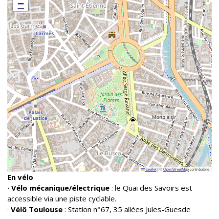
−
Leaflet
|
©
OpenStreetMap
contributors
En
vélo
· Vélo mécanique/électrique
: le Quai des Savoirs est
accessible via une piste cyclable.
·
Vélô Toulouse
: Station n°67, 35 allées Jules-Guesde