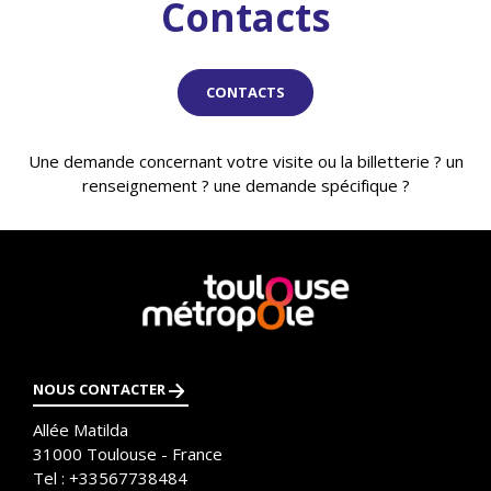
Contacts
CONTACTS
Une demande concernant votre visite ou la billetterie ? un
renseignement ? une demande spécifique ?
En
savoir
plus
NOUS CONTACTER
Allée Matilda
31000
Toulouse - France
Tel :
+33567738484