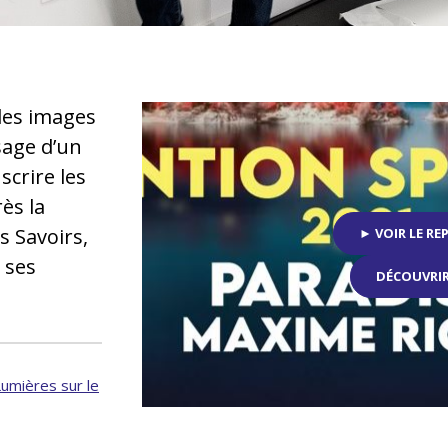
les images
sage d’un
scrire les
rès la
s Savoirs,
► VOIR LE R
 ses
DÉCOUVRIR
Lumières sur le