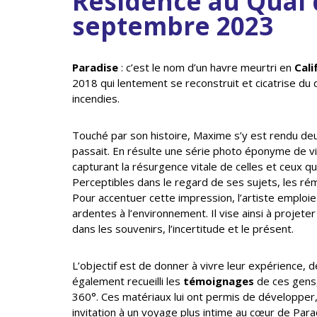
Résidence au Quai 
septembre 2023
Paradise
: c’est le nom d’un havre meurtri en
Cali
2018 qui lentement se reconstruit et cicatrise du
incendies.
Touché par son histoire, Maxime s’y est rendu deux 
passait. En résulte une série photo éponyme de v
capturant la résurgence vitale de celles et ceux qu
Perceptibles dans le regard de ses sujets, les rém
Pour accentuer cette impression, l’artiste emploi
ardentes à l’environnement. Il vise ainsi à projete
dans les souvenirs, l’incertitude et le présent.
L’objectif est de donner à vivre leur expérience, d
également recueilli les
témoignages
de ces gens
360°. Ces matériaux lui ont permis de développer
invitation à un voyage plus intime au cœur de Parad