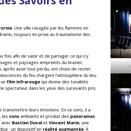
des Savoirs en
fornie
. Une ville ravagée par les flammes en
 drame, toujours en proie au traumatisme des
fois afin de saisir et de partager ce qui s’y
isages et paysages empreints du brasier,
M
i, après avoir tout perdu, ont choisi de rester.
iniscences du feu chargent l’atmosphère du lieu.
e un
film infrarouge
qui donne des tonalités
r le spectateur dans les yeux des survivants pris
e transmettre leurs émotions. En ce sens, il a
, les
sons
ambiants et produit des
panoramas
, avec
Bastien Duval
et
Vincent Marin
, une
ise : un dispositif en
réalité augmentée
. À