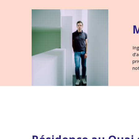
M
Ing
d’
pri
not