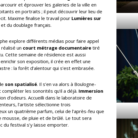
arcourir et éprouver les galeries de la ville en
itants en portraits ; il peut découvrir leur lieu de
cit. Maxime finalise le travail pour
Lumières sur
et du doublage français.
phe explore différents médias pour faire appel
 réalisé un
court métrage documentaire
tiré
itu. Cette semaine de résidence est aussi
enrichir son exposition, il crée en effet une
stre : la forêt d’alentour qui s’est embrasée.
 de
son spatialisé
. Il s’en va alors à Boulogne-
 compléter les sonorités qu’il a déjà.
Immersion
ion d’odeurs. Accueilli dans le laboratoire de
nteurs, l’artiste sélectionne trois
deux un quatrième parfum, celui de l’après-feu que
 mousse, de pluie et de brûlé. Le tout sera
 du festival s’y laisse emporter.