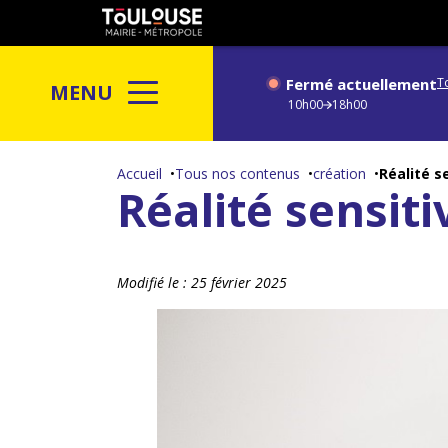
Gestion de vos préférences sur les cookies
Toulouse
métropole
Fermé actuellement
T
MENU
10h00
18h00
Aller
au
Accueil
Tous nos contenus
création
Réalité 
Réalité sensi
contenu
principal
Modifié le :
25 février 2025