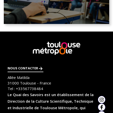
En
savoir
plus
NOUS CONTACTER
Allée Matilda
31000
Toulouse - France
Tel :
+33567738484
Le Quai des Savoirs est un établissement de la
Direction de la Culture Scientifique, Technique
Insta
et Industrielle de Toulouse Métropole, qui
Faceb