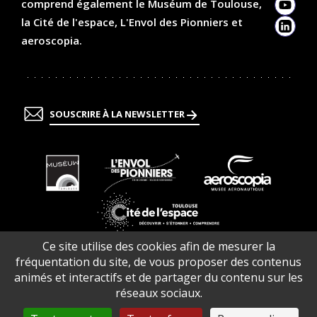
comprend également le Muséum de Toulouse,
YouTu
la Cité de l'espace, L'Envol des Pionniers et
Linked
aeroscopia.
SOUSCRIRE À LA NEWSLETTER
En
En
En
savoir
savoir
savoir
plus
plus
plus
En
Ce site utilise des cookies afin de mesurer la
savoir
fréquentation du site, de vous proposer des contenus
plus
animés et interactifs et de partager du contenu sur les
Contacts
Infos pratiques
Offres d’emploi
Plan du site
réseaux sociaux.
Crédits et mentions légales
Accessibilité (partiellement conforme)
Gestion des cookies
CGV
À propos du Quai des Savoirs
Le Quai des Savoirs s’engage
Le Quai des Savoirs en évolution