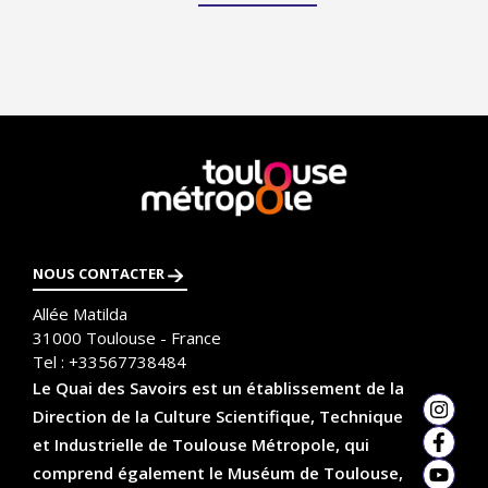
En
savoir
plus
NOUS CONTACTER
Allée Matilda
31000
Toulouse - France
Tel :
+33567738484
Le Quai des Savoirs est un établissement de la
Direction de la Culture Scientifique, Technique
Insta
et Industrielle de Toulouse Métropole, qui
Faceb
comprend également le Muséum de Toulouse,
YouTu