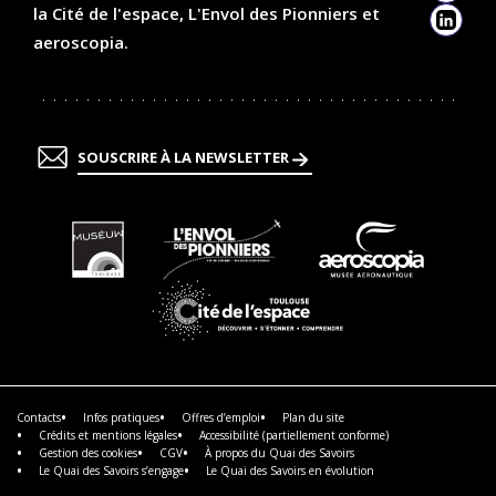
la Cité de l'espace, L'Envol des Pionniers et
Linked
aeroscopia.
SOUSCRIRE À LA NEWSLETTER
En
En
En
savoir
savoir
savoir
plus
plus
plus
En
savoir
plus
Contacts
Infos pratiques
Offres d’emploi
Plan du site
Crédits et mentions légales
Accessibilité (partiellement conforme)
Gestion des cookies
CGV
À propos du Quai des Savoirs
Le Quai des Savoirs s’engage
Le Quai des Savoirs en évolution