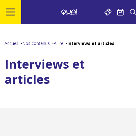
Gestion de vos préférences sur les cookies
Aller
Aller
Aller
Aller
au
à
à
au
contenu
la
la
pied
Accueil
Nos contenus
À lire
Interviews et articles
principal
navigation
recherche
de
page
Interviews et
articles