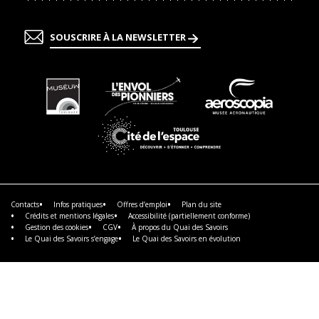
SOUSCRIRE À LA NEWSLETTER
En
En
En
savoir
savoir
savoir
plus
plus
plus
En
savoir
plus
Contacts
Infos pratiques
Offres d’emploi
Plan du site
Crédits et mentions légales
Accessibilité (partiellement conforme)
Gestion des cookies
CGV
À propos du Quai des Savoirs
Le Quai des Savoirs s’engage
Le Quai des Savoirs en évolution