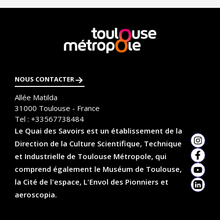
En
savoir
plus
NOUS CONTACTER
Allée Matilda
31000
Toulouse - France
Tel :
+33567738484
Le Quai des Savoirs est un établissement de la
Direction de la Culture Scientifique, Technique
Insta
et Industrielle de Toulouse Métropole, qui
Faceb
comprend également le Muséum de Toulouse,
YouTu
la Cité de l'espace, L'Envol des Pionniers et
Linked
aeroscopia.