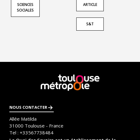
SCIENCES
ARTICLE
SOCIALES
S&T
En
savoir
plus
NOUS CONTACTER
Allée Matilda
31000
Toulouse - France
Tel :
+33567738484
Le Quai des Savoirs est un établissement de la