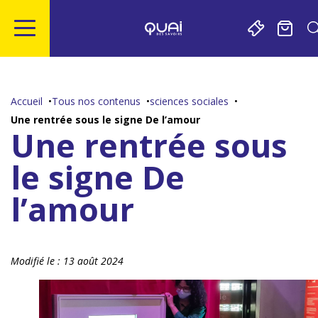
Gestion de vos préférences sur les cookies
Aller
Aller
Aller
Aller
au
à
à
au
contenu
la
la
pied
Accueil
Tous nos contenus
sciences sociales
principal
navigation
recherche
de
Une rentrée sous le signe De l’amour
page
Une rentrée sous
le signe De
l’amour
Modifié le :
13 août 2024