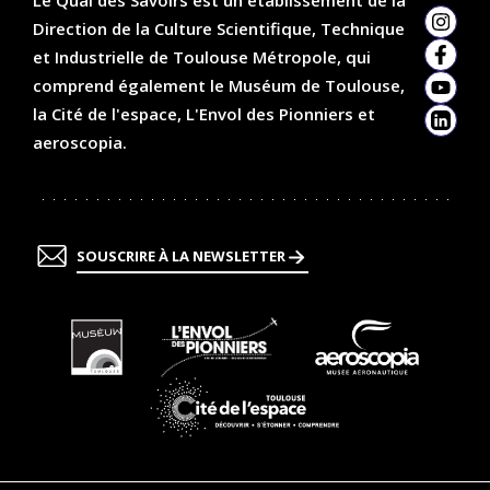
Direction de la Culture Scientifique, Technique
Insta
et Industrielle de Toulouse Métropole, qui
Faceb
comprend également le Muséum de Toulouse,
YouTu
la Cité de l'espace, L'Envol des Pionniers et
Linked
aeroscopia.
SOUSCRIRE À LA NEWSLETTER
En
En
En
savoir
savoir
savoir
plus
plus
plus
En
savoir