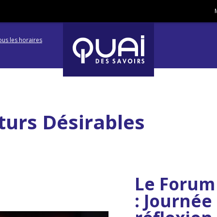
ous les horaires
Aller
Aller
à
à
la
la
navigation
recherc
turs Désirables
Le Forum 
: Journée