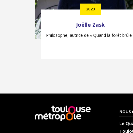
2023
Joëlle Zask
b
Philosophe, autrice de « Quand la forêt brûle
En
NOUS 
savoir
plus
Le Qua
Toulou