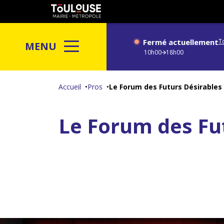
Gestion de vos préférences sur les cookies
Toulouse
métropole
Fermé actuellement
T
MENU
10h00
18h00
Aller
au
Accueil
Pros
Le Forum des Futurs Désirables
contenu
principal
Le Forum des Fu