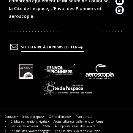
comprend également le Muséum de Toulouse,
YouTu
la Cité de l'espace, L'Envol des Pionniers et
Linked
aeroscopia.
SOUSCRIRE À LA NEWSLETTER
En
En
En
savoir
savoir
savoir
plus
plus
plus
En
savoir
plus
Contacts
Infos pratiques
Offres d’emploi
Plan du site
Crédits et mentions légales
Accessibilité (partiellement conforme)
Gestion des cookies
CGV
À propos du Quai des Savoirs
Le Quai des Savoirs s’engage
Le Quai des Savoirs en évolution