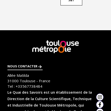
S&T
En
savoir
plus
NOUS CONTACTER
Allée Matilda
31000
Toulouse - France
Tel :
+33567738484
Le Quai des Savoirs est un établissement de la
Direction de la Culture Scientifique, Technique
Insta
et Industrielle de Toulouse Métropole, qui
Faceb