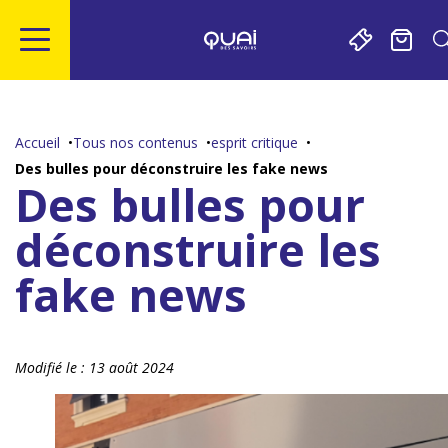
Gestion de vos préférences sur les cookies
Aller
Aller
Aller
Aller
au
à
à
au
contenu
la
la
pied
Accueil
Tous nos contenus
esprit critique
principal
navigation
recherche
de
Des bulles pour déconstruire les fake news
page
Des bulles pour
déconstruire les
fake news
Modifié le :
13 août 2024