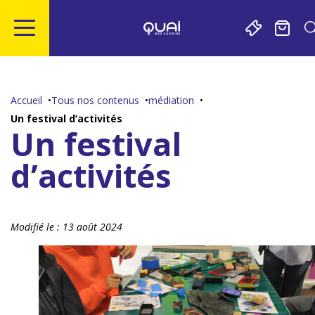
Gestion de vos préférences sur les cookies
Aller
Aller
Aller
Aller
au
à
à
au
contenu
la
la
pied
Accueil
Tous nos contenus
médiation
principal
navigation
recherche
de
Un festival d’activités
page
Un festival
d’activités
Modifié le :
13 août 2024