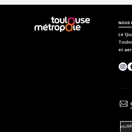
En
NOUS 
savoir
plus
Le Qua
Toulou
et aer
Inst