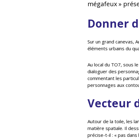
mégafeux » prése
Donner d
Sur un grand canevas, A
éléments urbains du quar
Au local du TO7, sous le
dialoguer des personnag
commentant les particul
personnages aux contou
Vecteur 
Autour de la toile, les 
matière spatiale. Il des
précise-t-il : « pas dan