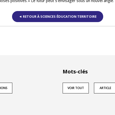
hoses positives. » Le futur peut s’envisager sous un nouvel angle.
◄ RETOUR À SCIENCES ÉDUCATION TERRITOIRE
Mots-clés
TIONS
VOIR TOUT
ARTICLE