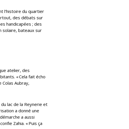
 l’histoire du quartier
artout, des débats sur
nnes handicapées ; des
n solaire, bateaux sur
que atelier, des
itants. « Cela fait écho
ue Colas Aubray,
du lac de la Reynerie et
risation a donné une
a démarche a aussi
confie Zahia. « Puis ça