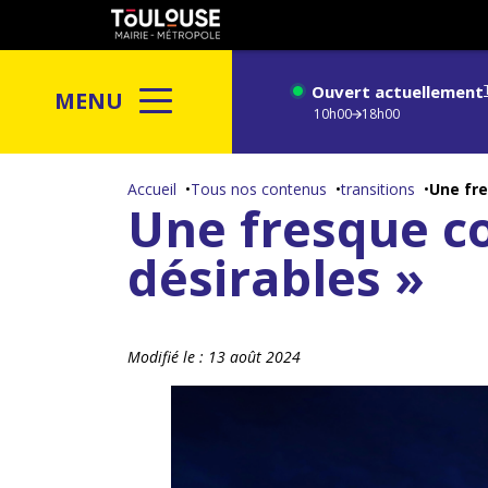
Gestion de vos préférences sur les cookies
Toulouse
métropole
Ouvert actuellement
MENU
10h00
18h00
Aller
au
Accueil
Tous nos contenus
transitions
Une fre
Une fresque co
contenu
principal
désirables »
Modifié le :
13 août 2024