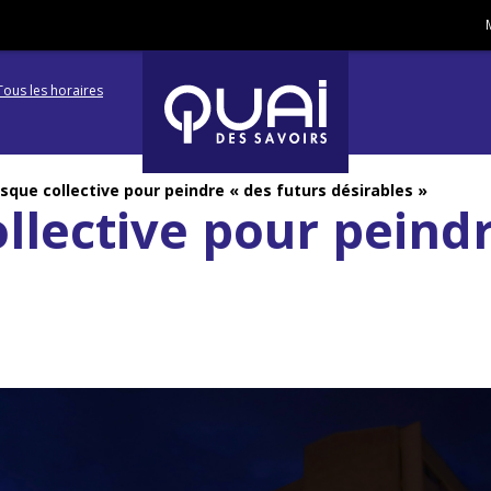
Tous les horaires
Aller
Aller
à
à
sque collective pour peindre « des futurs désirables »
llective pour peindr
la
la
navigation
recherc