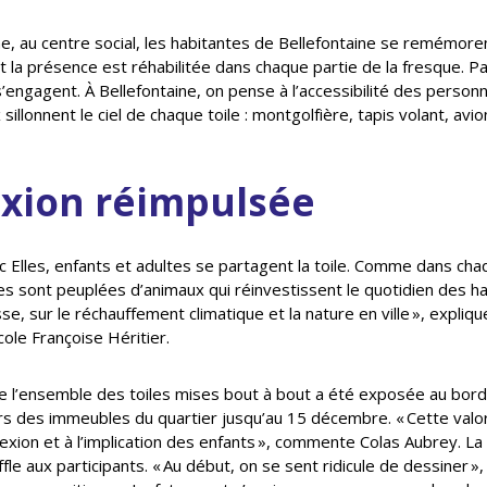
e, au centre social, les habitantes de Bellefontaine se remémorent
nt la présence est réhabilitée dans chaque partie de la fresque. P
s’engagent. À Bellefontaine, on pense à l’accessibilité des perso
illonnent le ciel de chaque toile : montgolfière, tapis volant, avio
exion réimpulsée
ec Elles, enfants et adultes se partagent la toile. Comme dans cha
lles sont peuplées d’animaux qui réinvestissent le quotidien des hab
se, sur le réchauffement climatique et la nature en ville », expliq
ole Françoise Héritier.
l’ensemble des toiles mises bout à bout a été exposée au bord 
rs des immeubles du quartier jusqu’au 15 décembre. « Cette valo
lexion et à l’implication des enfants », commente Colas Aubrey. L
e aux participants. « Au début, on se sent ridicule de dessiner », 