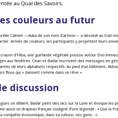
ntée au Quai des Savoirs.
es couleurs au futur
urélie Calmet —Auka de son nom d’artiste— a dessiné au trait n
tier. Armés de couleurs, les participants y projettent leurs envie
 crayon d’Hiba, une guirlande végétale pousse autour d’un immeub
es aux fenêtres. Otari et Badar inscrivent des messages en géo
arités de leurs alphabets respectifs. Au pied d’un bâtiment, Abb
rs flous qui « dansent comme dans un rêve ».
de discussion
langues se délient. Badar peint des lacs sur la Lune et évoque les 
sine aussi un drapeau français souligné d’une légende : « Que la F
s la conquête économique, dans sa culture, ses gens… ».