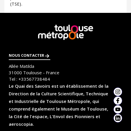
(TSE).
En
savoir
plus
NOUS CONTACTER
Allée Matilda
31000
Toulouse - France
Tel :
+33567738484
Le Quai des Savoirs est un établissement de la
Direction de la Culture Scientifique, Technique
Insta
et Industrielle de Toulouse Métropole, qui
Faceb
comprend également le Muséum de Toulouse,
YouTu
la Cité de l'espace, L'Envol des Pionniers et
Linked
aeroscopia.