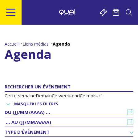
Gestion de vos préférences sur les cookies
Aller
Aller
Aller
Aller
au
à
à
au
contenu
la
la
pied
Accueil
Liens médias
Agenda
principal
navigation
recherche
de
Agenda
page
Cette semaine
Demain
Ce week-end
Ce mois-ci
MASQUER LES FILTRES
DATE
DE
DATE
DÉBUT
DE
TYPE D'ÉVÈNEMENT
FIN