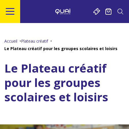
Gestion de vos préférences sur les cookies
Aller
Aller
Aller
Aller
au
à
à
au
contenu
la
la
pied
Accueil
Plateau créatif
principal
navigation
recherche
de
Le Plateau créatif pour les groupes scolaires et loisirs
page
Le Plateau créatif
pour les groupes
scolaires et loisirs