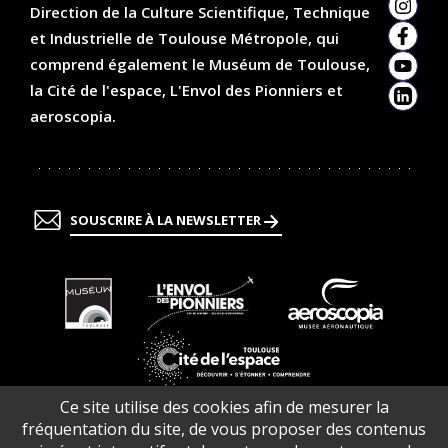
Direction de la Culture Scientifique, Technique
Insta
et Industrielle de Toulouse Métropole, qui
Faceb
comprend également le Muséum de Toulouse,
YouTu
la Cité de l'espace, L'Envol des Pionniers et
Linked
aeroscopia.
SOUSCRIRE À LA NEWSLETTER
En
En
En
savoir
savoir
savoir
plus
plus
plus
En
Ce site utilise des cookies afin de mesurer la
savoir
fréquentation du site, de vous proposer des contenus
plus