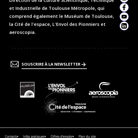
Insta
et Industrielle de Toulouse Métropole, qui
Faceb
comprend également le Muséum de Toulouse,
YouTu
la Cité de l'espace, L'Envol des Pionniers et
Linked
aeroscopia.
SOUSCRIRE À LA NEWSLETTER
En
En
En
savoir
savoir
savoir
plus
plus
plus
En
savoir
plus
Contacts
Infos pratiques
Offres d’emploi
Plan du site