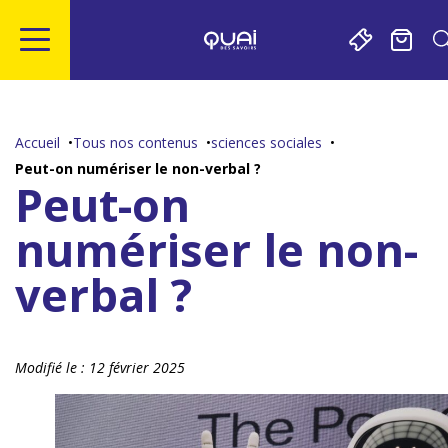
Gestion de vos préférences sur les cookies
Aller
Aller
Aller
Aller
au
à
à
au
contenu
la
la
pied
Accueil
Tous nos contenus
sciences sociales
principal
navigation
recherche
de
Peut-on numériser le non-verbal ?
page
Peut-on
numériser le non-
verbal ?
Modifié le :
12 février 2025