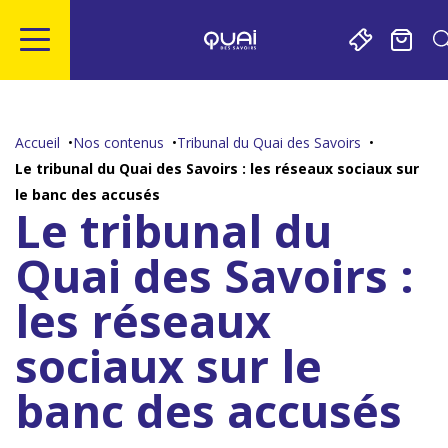
Gestion de vos préférences sur les cookies
Aller
Aller
Aller
Aller
au
à
à
au
contenu
la
la
pied
Accueil
Nos contenus
Tribunal du Quai des Savoirs
principal
navigation
recherche
de
Le tribunal du Quai des Savoirs : les réseaux sociaux sur
page
le banc des accusés
Le tribunal du
Quai des Savoirs :
les réseaux
sociaux sur le
banc des accusés