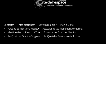
savoir
savoir
savoir
plus
plus
plus
En
savoir
plus
Contacts
Infos pratiques
Offres d’emploi
Plan du site
Crédits et mentions légales
Accessibilité (partiellement conforme)
Gestion des cookies
CGV
À propos du Quai des Savoirs
Le Quai des Savoirs s’engage
Le Quai des Savoirs en évolution