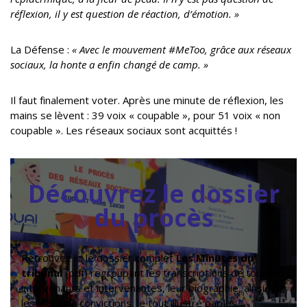
réflexion, il y est question de réaction, d’émotion. »
La Défense :
« Avec le mouvement #MeToo, grâce aux réseaux
sociaux, la honte a enfin changé de camp. »
Il faut finalement voter. Après une minute de réflexion, les
mains se lèvent : 39 voix « coupable », pour 51 voix « non
coupable ». Les réseaux sociaux sont acquittés !
Découvrez le dossier
du procès
Retrouvez ici le dossier complet
Les Minutes du
tribunal
(pdf) regroupant les transcriptions de tous les
intervenants et intervenantes, leur biographie, ainsi que
les pièces à convictions, le tout illustré par les