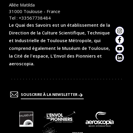
Allée Matilda
31000
Toulouse - France
Tel :
+33567738484
Le Quai des Savoirs est un établissement de la
Direction de la Culture Scientifique, Technique
Insta
et Industrielle de Toulouse Métropole, qui
Faceb
comprend également le Muséum de Toulouse,
YouTu
la Cité de l'espace, L'Envol des Pionniers et
Linked
aeroscopia.
SOUSCRIRE À LA NEWSLETTER
En
En
En