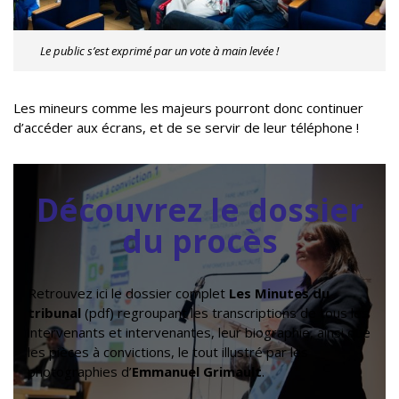
Le public s’est exprimé par un vote à main levée !
Les mineurs comme les majeurs pourront donc continuer
d’accéder aux écrans, et de se servir de leur téléphone !
Découvrez le dossier
du procès
Retrouvez ici le dossier complet
Les Minutes du
tribunal
(pdf) regroupant les transcriptions de tous les
intervenants et intervenantes, leur biographie, ainsi que
les pièces à convictions, le tout illustré par les
photographies d’
Emmanuel Grimault
.