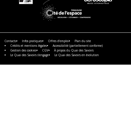
En
En
En
savoir
savoir
savoir
plus
plus
plus
En
savoir
plus
Contacts
Infos pratiques
Offres d’emploi
Plan du site
Crédits et mentions légales
Accessibilité (partiellement conforme)
Gestion des cookies
CGV
À propos du Quai des Savoirs
Le Quai des Savoirs s’engage
Le Quai des Savoirs en évolution