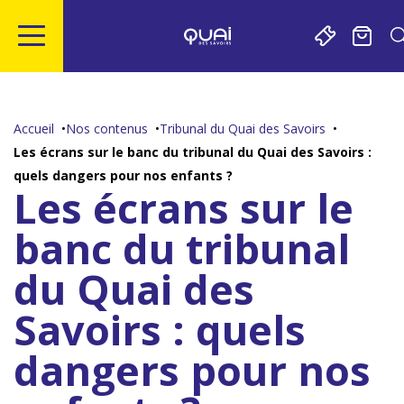
Gestion de vos préférences sur les cookies
Aller
Aller
Aller
Aller
au
à
à
au
contenu
la
la
pied
Accueil
Nos contenus
Tribunal du Quai des Savoirs
principal
navigation
recherche
de
Les écrans sur le banc du tribunal du Quai des Savoirs :
page
quels dangers pour nos enfants ?
Les écrans sur le
banc du tribunal
du Quai des
Savoirs : quels
dangers pour nos