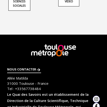
SCIENCES
VIDÉO
SOCIALES
En
savoir
plus
NOUS CONTACTER
Allée Matilda
31000
Toulouse - France
Tel :
+33567738484
Le Quai des Savoirs est un établissement de la
Direction de la Culture Scientifique, Technique
Insta
et Industrielle de Toulouse Métropole, qui