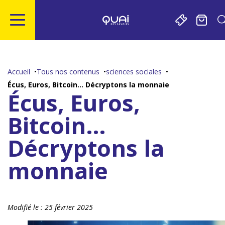
Gestion de vos préférences sur les cookies
Aller
Aller
Aller
Aller
au
à
à
au
contenu
la
la
pied
Accueil
Tous nos contenus
sciences sociales
principal
navigation
recherche
de
Écus, Euros, Bitcoin… Décryptons la monnaie
page
Écus, Euros,
Bitcoin…
Décryptons la
monnaie
Modifié le :
25 février 2025