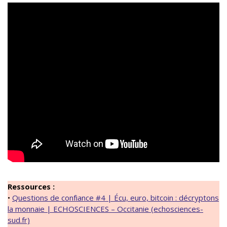
Ressources :
•
Questions de confiance #4 | Écu, euro, bitcoin : décryptons
la monnaie | ECHOSCIENCES – Occitanie (echosciences-
sud.fr)