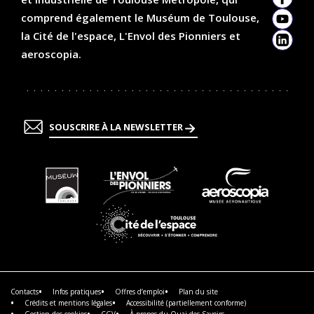
Faceb
comprend également le Muséum de Toulouse,
YouTu
la Cité de l'espace, L'Envol des Pionniers et
Linked
aeroscopia.
SOUSCRIRE À LA NEWSLETTER
En
En
En
savoir
savoir
savoir
plus
plus
plus
En
savoir
plus
Contacts
Infos pratiques
Offres d’emploi
Plan du site
Crédits et mentions légales
Accessibilité (partiellement conforme)