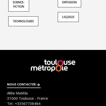
SCIENCE-
DIFFUSION
FICTION
LSQ2023
TECHNOLOGIES
En
savoir
plus
NOUS CONTACTER
Allée Matilda
31000
Toulouse - France
Tel :
+33567738484