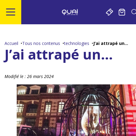
Gestion de vos préférences sur les cookies
Aller
Aller
Aller
Aller
au
à
à
au
contenu
la
la
pied
Accueil
Tous nos contenus
technologies
J’ai attrapé un…
principal
navigation
recherche
de
J’ai attrapé un…
page
Modifié le :
26 mars 2024