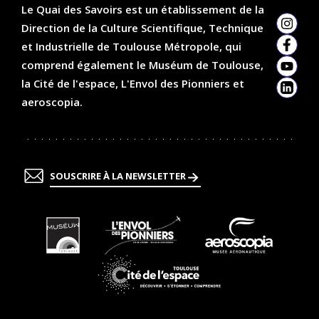
Le Quai des Savoirs est un établissement de la
Direction de la Culture Scientifique, Technique
Insta
et Industrielle de Toulouse Métropole, qui
Faceb
comprend également le Muséum de Toulouse,
YouTu
la Cité de l'espace, L'Envol des Pionniers et
Linked
aeroscopia.
SOUSCRIRE À LA NEWSLETTER
En
En
En
savoir
savoir
savoir
plus
plus
plus
En
savoir