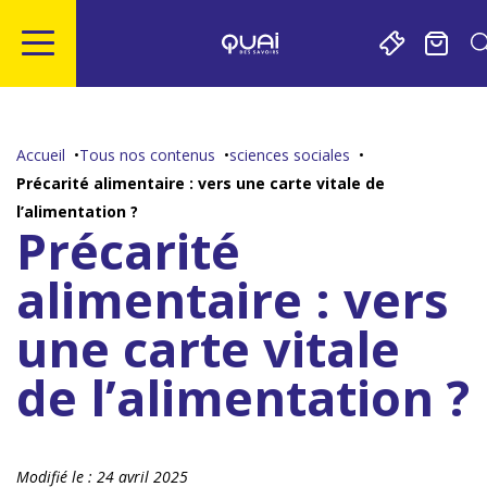
Gestion de vos préférences sur les cookies
Aller
Aller
Aller
Aller
au
à
à
au
contenu
la
la
pied
Accueil
Tous nos contenus
sciences sociales
principal
navigation
recherche
de
Précarité alimentaire : vers une carte vitale de
page
l’alimentation ?
Précarité
alimentaire : vers
une carte vitale
de l’alimentation ?
Modifié le :
24 avril 2025