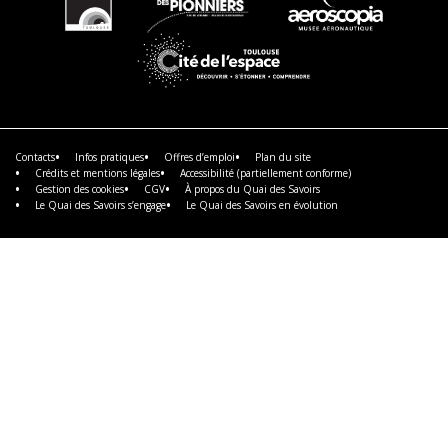
En
En
En
savoir
savoir
savoir
plus
plus
plus
En
savoir
plus
Contacts
Infos pratiques
Offres d’emploi
Plan du site
Crédits et mentions légales
Accessibilité (partiellement conforme)
Gestion des cookies
CGV
À propos du Quai des Savoirs
Le Quai des Savoirs s’engage
Le Quai des Savoirs en évolution