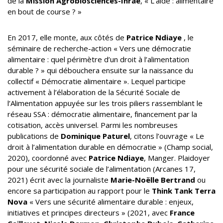
de la
Mission Agrobiosciences-Inrae
, « L’aide : alimentaire
en bout de course ? »
En 2017, elle monte, aux côtés de
Patrice Ndiaye
, le
séminaire de recherche-action « Vers une démocratie
alimentaire : quel périmètre d’un droit à l’alimentation
durable ? » qui débouchera ensuite sur la naissance du
collectif « Démocratie alimentaire ». Lequel participe
activement à l’élaboration de la Sécurité Sociale de
l’Alimentation appuyée sur les trois piliers rassemblant le
réseau SSA : démocratie alimentaire, financement par la
cotisation, accès universel. Parmi les nombreuses
publications de
Dominique Paturel
, citons l’ouvrage « Le
droit à l’alimentation durable en démocratie » (Champ social,
2020), coordonné avec
Patrice Ndiaye
, Manger. Plaidoyer
pour une sécurité sociale de l’alimentation (Arcanes 17,
2021) écrit avec la journaliste
Marie-Noëlle Bertrand
ou
encore sa participation au rapport pour le
Think Tank Terra
Nova
« Vers une sécurité alimentaire durable : enjeux,
initiatives et principes directeurs » (2021, avec
France