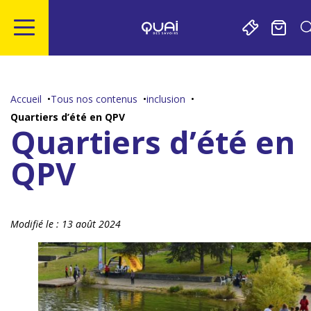
Gestion de vos préférences sur les cookies
Aller
Aller
Aller
Aller
au
à
à
au
contenu
la
la
pied
Accueil
Tous nos contenus
inclusion
principal
navigation
recherche
de
Quartiers d’été en QPV
page
Quartiers d’été en
QPV
Modifié le :
13 août 2024