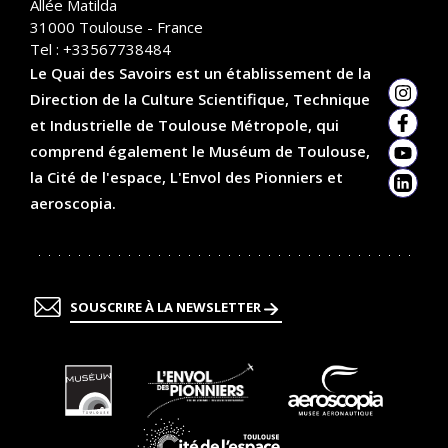
Allée Matilda
31000
Toulouse - France
Tel :
+33567738484
Le Quai des Savoirs est un établissement de la
Direction de la Culture Scientifique, Technique
Insta
et Industrielle de Toulouse Métropole, qui
Faceb
comprend également le Muséum de Toulouse,
YouTu
la Cité de l'espace, L'Envol des Pionniers et
Linked
aeroscopia.
SOUSCRIRE À LA NEWSLETTER
En
En
En