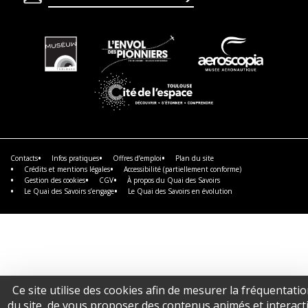
En
En
En
savoir
savoir
savoir
plus
plus
plus
En
savoir
plus
Contacts
Infos pratiques
Offres d’emploi
Plan du site
Crédits et mentions légales
Accessibilité (partiellement conforme)
Gestion des cookies
CGV
À propos du Quai des Savoirs
Le Quai des Savoirs s’engage
Le Quai des Savoirs en évolution
Ce site utilise des cookies afin de mesurer la fréquentati
du site, de vous proposer des contenus animés et interacti