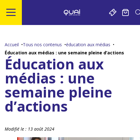
Gestion de vos préférences sur les cookies
Aller
Aller
Aller
Aller
au
à
à
au
contenu
la
la
pied
Accueil
Tous nos contenus
éducation aux médias
principal
navigation
recherche
de
Éducation aux médias : une semaine pleine d’actions
page
Éducation aux
médias : une
semaine pleine
d’actions
Modifié le :
13 août 2024