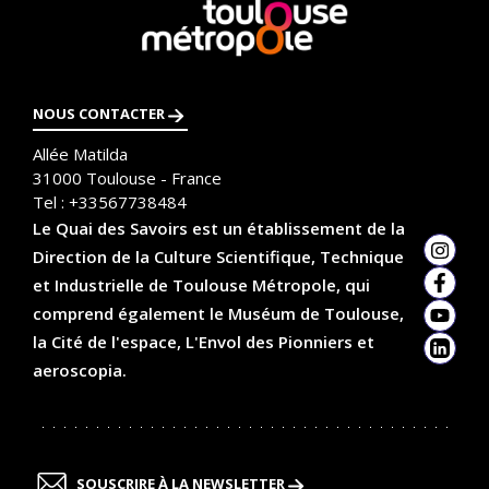
En
savoir
plus
NOUS CONTACTER
Allée Matilda
31000
Toulouse - France
Tel :
+33567738484
Le Quai des Savoirs est un établissement de la
Direction de la Culture Scientifique, Technique
Insta
et Industrielle de Toulouse Métropole, qui
Faceb
comprend également le Muséum de Toulouse,
YouTu
la Cité de l'espace, L'Envol des Pionniers et
Linked
aeroscopia.
SOUSCRIRE À LA NEWSLETTER