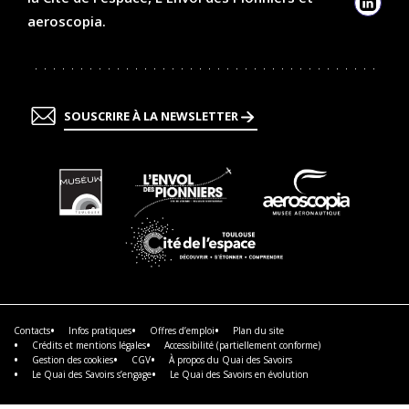
Linked
aeroscopia.
SOUSCRIRE À LA NEWSLETTER
En
En
En
savoir
savoir
savoir
plus
plus
plus
En
savoir
plus
Contacts
Infos pratiques
Offres d’emploi
Plan du site
Crédits et mentions légales
Accessibilité (partiellement conforme)
Gestion des cookies
CGV
À propos du Quai des Savoirs
Le Quai des Savoirs s’engage
Le Quai des Savoirs en évolution