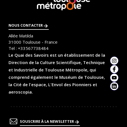
savoir
plus
NOUS CONTACTER
Allée Matilda
31000
Toulouse - France
Tel :
+33567738484
Le Quai des Savoirs est un établissement de la
Direction de la Culture Scientifique, Technique
Insta
et Industrielle de Toulouse Métropole, qui
Faceb
comprend également le Muséum de Toulouse,
YouTu
la Cité de l'espace, L'Envol des Pionniers et
Linked
aeroscopia.
SOUSCRIRE À LA NEWSLETTER