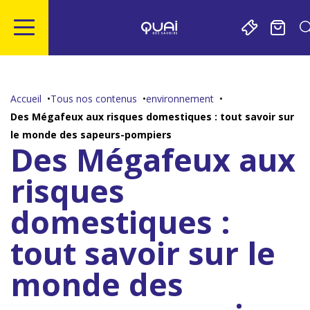
Gestion de vos préférences sur les cookies
Aller
Aller
Aller
Aller
au
à
à
au
contenu
la
la
pied
Accueil
Tous nos contenus
environnement
principal
navigation
recherche
de
Des Mégafeux aux risques domestiques : tout savoir sur
page
le monde des sapeurs-pompiers
Des Mégafeux aux
risques
domestiques :
tout savoir sur le
monde des