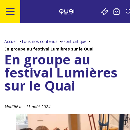
Gestion de vos préférences sur les cookies
Aller
Aller
Aller
Aller
au
à
à
au
contenu
la
la
pied
Accueil
Tous nos contenus
esprit critique
principal
navigation
recherche
de
En groupe au festival Lumières sur le Quai
page
En groupe au
festival Lumières
sur le Quai
Modifié le :
13 août 2024