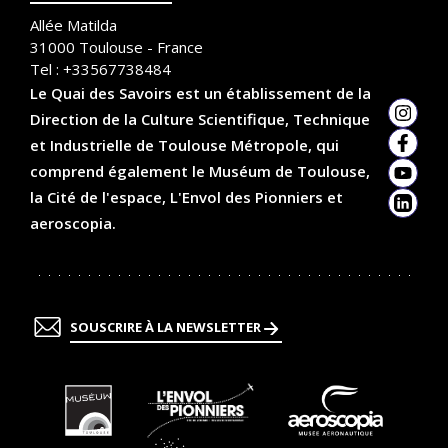
Allée Matilda
31000
Toulouse - France
Tel :
+33567738484
Le Quai des Savoirs est un établissement de la
Direction de la Culture Scientifique, Technique
Insta
et Industrielle de Toulouse Métropole, qui
Faceb
comprend également le Muséum de Toulouse,
YouTu
la Cité de l'espace, L'Envol des Pionniers et
Linked
aeroscopia.
SOUSCRIRE À LA NEWSLETTER
En
En
En