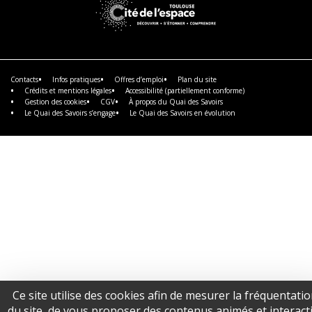
savoir
savoir
savoir
plus
plus
plus
En
savoir
plus
Contacts
Infos pratiques
Offres d’emploi
Plan du site
Crédits et mentions légales
Accessibilité (partiellement conforme)
Gestion des cookies
CGV
À propos du Quai des Savoirs
Le Quai des Savoirs s’engage
Le Quai des Savoirs en évolution
Ce site utilise des cookies afin de mesurer la fréquentati
du site, de vous proposer des contenus animés et interacti