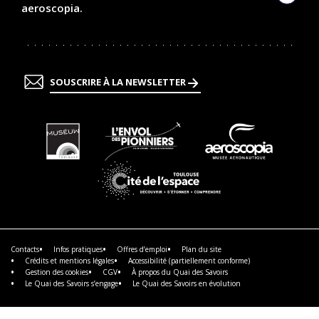
Linked
aeroscopia.
SOUSCRIRE À LA NEWSLETTER
En
En
En
savoir
savoir
savoir
plus
plus
plus
En
savoir
plus
Contacts
Infos pratiques
Offres d’emploi
Plan du site
Crédits et mentions légales
Accessibilité (partiellement conforme)
Gestion des cookies
CGV
À propos du Quai des Savoirs
Le Quai des Savoirs s’engage
Le Quai des Savoirs en évolution