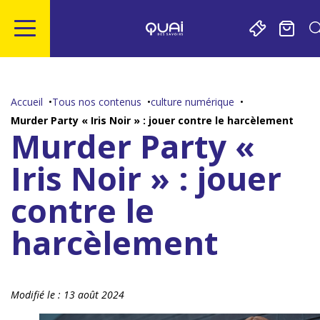
Gestion de vos préférences sur les cookies
Aller
Aller
Aller
Aller
au
à
à
au
contenu
la
la
pied
Accueil
Tous nos contenus
culture numérique
principal
navigation
recherche
de
Murder Party « Iris Noir » : jouer contre le harcèlement
page
Murder Party «
Iris Noir » : jouer
contre le
harcèlement
Modifié le :
13 août 2024