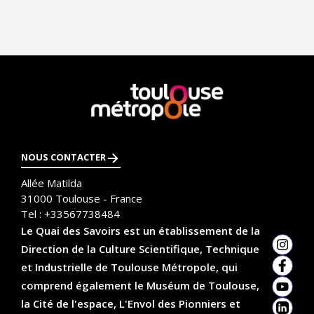
En
savoir
plus
NOUS CONTACTER
Allée Matilda
31000
Toulouse - France
Tel :
+33567738484
Le Quai des Savoirs est un établissement de la
Direction de la Culture Scientifique, Technique
Insta
et Industrielle de Toulouse Métropole, qui
Faceb
comprend également le Muséum de Toulouse,
YouTu
la Cité de l'espace, L'Envol des Pionniers et