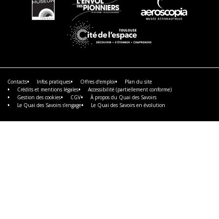
En
En
En
savoir
savoir
savoir
plus
plus
plus
En
savoir
plus
Contacts
Infos pratiques
Offres d’emploi
Plan du site
Crédits et mentions légales
Accessibilité (partiellement conforme)
Gestion des cookies
CGV
À propos du Quai des Savoirs
Le Quai des Savoirs s’engage
Le Quai des Savoirs en évolution