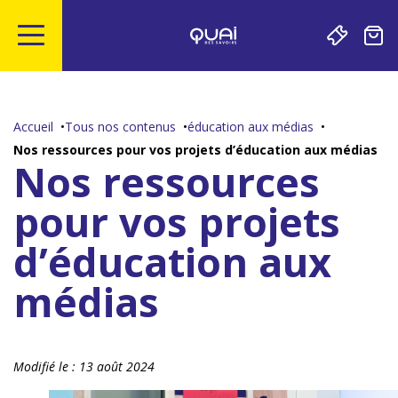
Gestion de vos préférences sur les cookies
Aller
Aller
Aller
Aller
au
à
à
au
contenu
la
la
pied
Accueil
Tous nos contenus
éducation aux médias
principal
navigation
recherche
de
Nos ressources pour vos projets d’éducation aux médias
page
Nos ressources
pour vos projets
d’éducation aux
médias
Modifié le :
13 août 2024