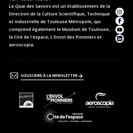
Le Quai des Savoirs est un établissement de la
Direction de la Culture Scientifique, Technique
Insta
et Industrielle de Toulouse Métropole, qui
Faceb
comprend également le Muséum de Toulouse,
YouTu
la Cité de l'espace, L'Envol des Pionniers et
Linked
aeroscopia.
SOUSCRIRE À LA NEWSLETTER
En
En
En
savoir
savoir
savoir
plus
plus
plus
En