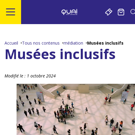
Gestion de vos préférences sur les cookies
Aller
Aller
Aller
Aller
au
à
à
au
contenu
la
la
pied
Accueil
Tous nos contenus
médiation
Musées inclusifs
principal
navigation
recherche
de
Musées inclusifs
page
Modifié le :
1 octobre 2024