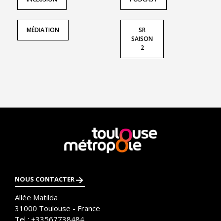
MÉDIATION
SR
SAISON
2
En
savoir
plus
NOUS CONTACTER
Allée Matilda
31000
Toulouse - France
Tel :
+33567738484