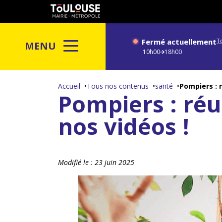
Gestion de vos préférences sur les cookies
Toulouse
métropole
Fermé actuellement
T
MENU
10h00
18h00
Aller
au
Accueil
Tous nos contenus
santé
Pompiers : 
Pompiers : réu
contenu
principal
nos vidéos !
Modifié le :
23 juin 2025