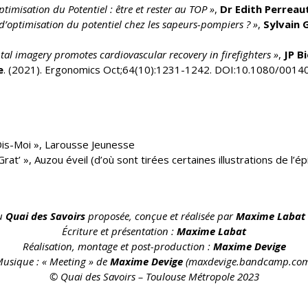
imisation du Potentiel : être et rester au TOP »
,
Dr Edith Perreau
d’optimisation du potentiel chez les sapeurs-pompiers ? »
,
Sylvain 
l imagery promotes cardiovascular recovery in firefighters »
,
JP B
e
. (2021). Ergonomics Oct;64(10):1231-1242. DOI:10.1080/001
Dis-Moi », Larousse Jeunesse
 Grat’ », Auzou éveil (d’où sont tirées certaines illustrations de l’é
du
Quai des Savoirs
proposée, conçue et réalisée par
Maxime Labat
Écriture et présentation :
Maxime Labat
Réalisation, montage et post-production :
Maxime Devige
usique : « Meeting » de
Maxime Devige
(maxdevige.bandcamp.co
© Quai des Savoirs – Toulouse Métropole 2023