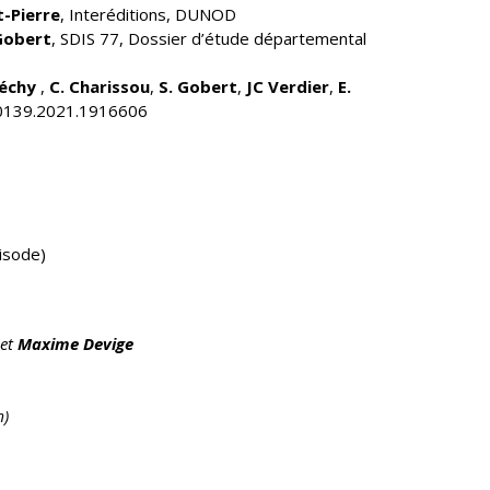
t-Pierre
, Interéditions, DUNOD
Gobert
, SDIS 77, Dossier d’étude départemental
iéchy
,
C. Charissou
,
S. Gobert
,
JC Verdier
,
E.
40139.2021.1916606
pisode)
et
Maxime Devige
m)