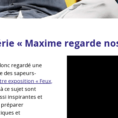
érie « Maxime regarde nos
donc regardé une
e des sapeurs-
tre exposition « Feux,
à ce sujet sont
si inspirantes et
 préparer
iques et