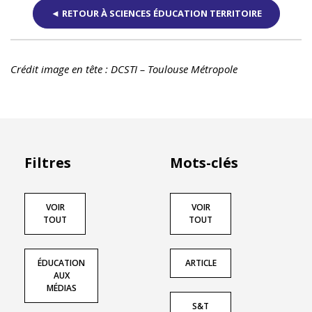
*
Les champs marqués d’un astérisque sont
◄ RETOUR À SCIENCES ÉDUCATION TERRITOIRE
obligatoires.
Prénom
Crédit image en tête : DCSTI – Toulouse Métropole
Nom
Filtres
Mots-clés
VOIR
VOIR
Courriel *
Exemple : jean@martin.fr
TOUT
TOUT
ÉDUCATION
ARTICLE
AUX
Numéro de téléphone
Exemple : 0605040302
MÉDIAS
S&T