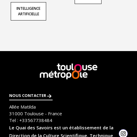
INTELLIGENCE
ARTIFICIELLE
Objet de votre demande *
Message *
En
Ne saisissez aucune information personnelle dans ce formulaire qui ne soit pas
utile au traitement de votre demande.
savoir
plus
NOUS CONTACTER
Allée Matilda
31000
Toulouse - France
Tel :
+33567738484
Le Quai des Savoirs est un établissement de la
Direction de la Culture Scientifique, Technique
Insta