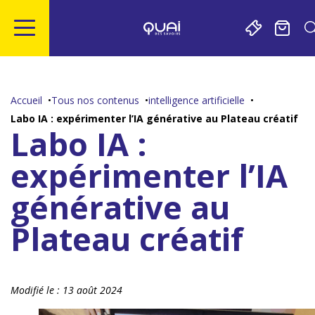
Gestion de vos préférences sur les cookies
Aller
Aller
Aller
Aller
au
à
à
au
contenu
la
la
pied
Accueil
Tous nos contenus
intelligence artificielle
principal
navigation
recherche
de
Labo IA : expérimenter l’IA générative au Plateau créatif
page
Labo IA :
expérimenter l’IA
générative au
Plateau créatif
Modifié le :
13 août 2024