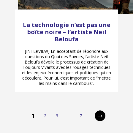
La technologie n’est pas une
boîte noire – l’artiste Neil
Beloufa
[INTERVIEW] En acceptant de répondre aux
questions du Quai des Savoirs, l’artiste Neil
Beloufa dévoile le processus de création de
Toujours Vivants avec les rouages techniques
et les enjeux économiques et politiques qui en
découlent. Pour lui, c’est important de “mettre
les mains dans le cambouis”.
p
1
2
3
…
7
Page
Page
Page
Page
Page
a
suivante