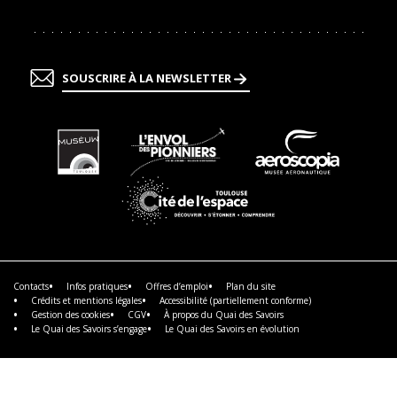
SOUSCRIRE À LA NEWSLETTER
En
En
En
savoir
savoir
savoir
plus
plus
plus
En
savoir
plus
Contacts
Infos pratiques
Offres d’emploi
Plan du site
Crédits et mentions légales
Accessibilité (partiellement conforme)
Gestion des cookies
CGV
À propos du Quai des Savoirs
Le Quai des Savoirs s’engage
Le Quai des Savoirs en évolution