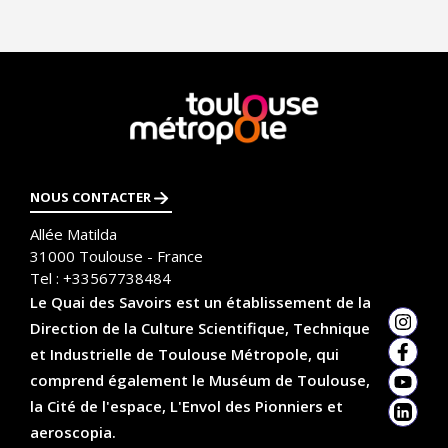
g
i
n
a
En
savoir
t
plus
i
NOUS CONTACTER
o
Allée Matilda
n
31000
Toulouse - France
Tel :
+33567738484
Le Quai des Savoirs est un établissement de la
Direction de la Culture Scientifique, Technique
Insta
et Industrielle de Toulouse Métropole, qui
Faceb
comprend également le Muséum de Toulouse,
YouTu
la Cité de l'espace, L'Envol des Pionniers et
Linked
aeroscopia.