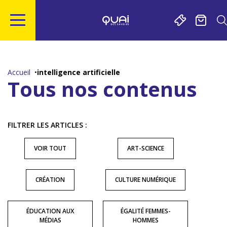
Gestion de vos préférences sur les cookies
Aller
Aller
Aller
Aller
au
à
à
au
contenu
la
la
pied
Accueil
intelligence artificielle
principal
navigation
recherche
de
Tous nos contenus
page
FILTRER LES ARTICLES :
VOIR TOUT
ART-SCIENCE
CRÉATION
CULTURE NUMÉRIQUE
ÉDUCATION AUX
ÉGALITÉ FEMMES-
MÉDIAS
HOMMES