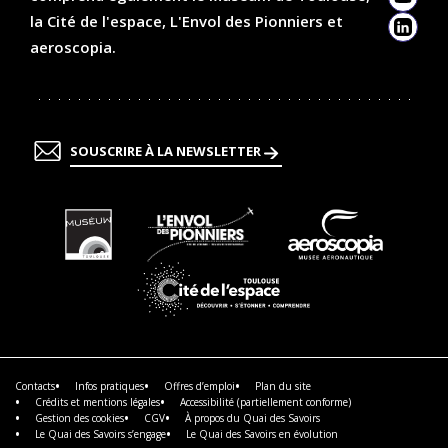
YouTu
la Cité de l'espace, L'Envol des Pionniers et
Linked
aeroscopia.
SOUSCRIRE À LA NEWSLETTER
En
En
En
savoir
savoir
savoir
plus
plus
plus
En
savoir
plus
Contacts
Infos pratiques
Offres d’emploi
Plan du site
Crédits et mentions légales
Accessibilité (partiellement conforme)
Gestion des cookies
CGV
À propos du Quai des Savoirs
Le Quai des Savoirs s’engage
Le Quai des Savoirs en évolution