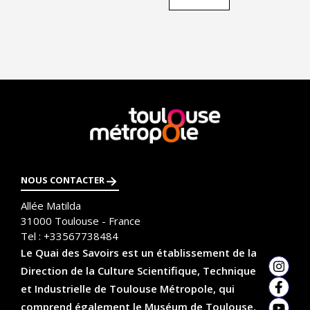
En
savoir
plus
NOUS CONTACTER
Allée Matilda
31000
Toulouse - France
Tel :
+33567738484
Le Quai des Savoirs est un établissement de la
Direction de la Culture Scientifique, Technique
Insta
et Industrielle de Toulouse Métropole, qui
Faceb
comprend également le Muséum de Toulouse,