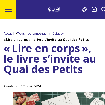
Gestion de vos préférences sur les cookies
Aller
Aller
Aller
Aller
au
à
à
au
contenu
la
la
pied
Accueil
Tous nos contenus
médiation
principal
navigation
recherche
de
« Lire en corps », le livre s’invite au Quai des Petits
page
« Lire en corps »,
le livre s’invite au
Quai des Petits
Modifié le :
13 août 2024