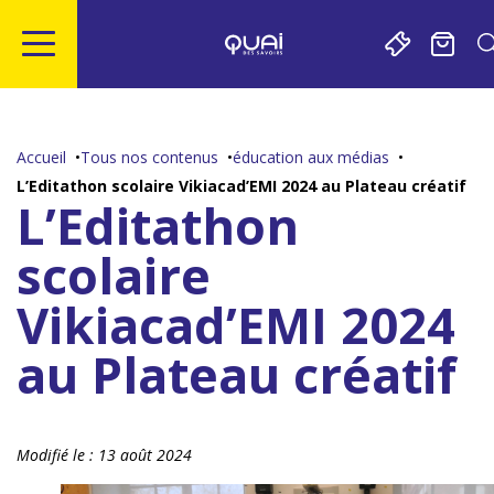
Gestion de vos préférences sur les cookies
Aller
Aller
Aller
Aller
au
à
à
au
contenu
la
la
pied
Accueil
Tous nos contenus
éducation aux médias
principal
navigation
recherche
de
L’Editathon scolaire Vikiacad’EMI 2024 au Plateau créatif
page
L’Editathon
scolaire
Vikiacad’EMI 2024
au Plateau créatif
Modifié le :
13 août 2024