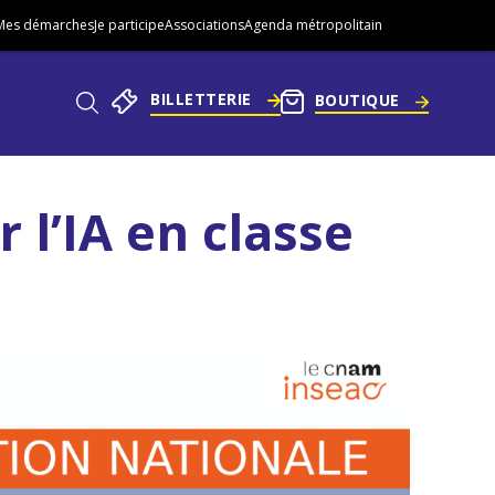
Mes démarches
Je participe
Associations
Agenda métropolitain
BILLETTERIE
BOUTIQUE
Aller
au
l’IA en classe
pied
he
de
page