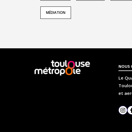
MÉDIATION
En
NOUS 
savoir
plus
Le Qua
Toulou
et aer
Inst