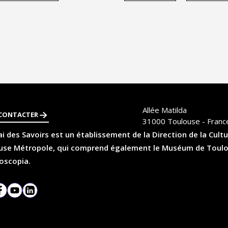
Allée Matilda
CONTACTER
31000
Toulouse - Franc
i des Savoirs est un établissement de la Direction de la Cultu
se Métropole, qui comprend également le Muséum de Toulouse
oscopia.
agram
Facebook
YouTube
LinkedIn