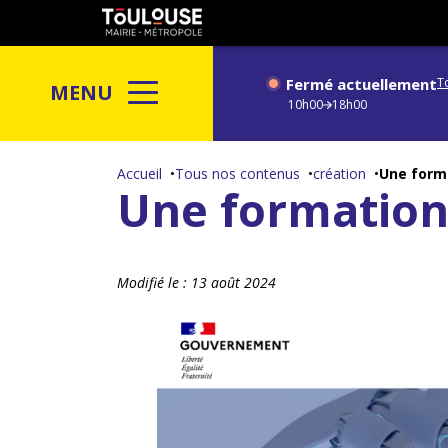
Gestion de vos préférences sur les cookies
Toulouse
métropole
Fermé actuellement
T
MENU
10h00
18h00
Aller
au
Accueil
Tous nos contenus
création
Une forma
Une formation 
contenu
principal
Modifié le :
13 août 2024