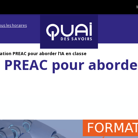
ous les horaires
Aller
Aller
à
à
tion PREAC pour aborder l’IA en classe
PREAC pour aborder 
la
la
navigation
recherc