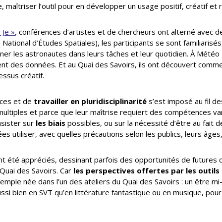
, maîtriser l’outil pour en développer un usage positif, créatif et 
 Je »
, conférences d’artistes et de chercheurs ont alterné avec d
National d’Études Spatiales), les participants se sont familiaris
gner les astronautes dans leurs tâches et leur quotidien. À Météo F
nt des données. Et au Quai des Savoirs, ils ont découvert comme
ssus créatif.
nces et de
travailler en pluridisciplinarité
s’est imposé au fil de
ultiples et parce que leur maîtrise requiert des compétences vari
insister sur
les biais
possibles, ou sur la nécessité d’être au fait 
es utiliser, avec quelles précautions selon les publics, leurs âges
t été appréciés, dessinant parfois des opportunités de futures c
 Quai des Savoirs. Car
les perspectives offertes par les outils 
mple née dans l’un des ateliers du Quai des Savoirs : un être mi-
ussi bien en SVT qu’en littérature fantastique ou en musique, pou