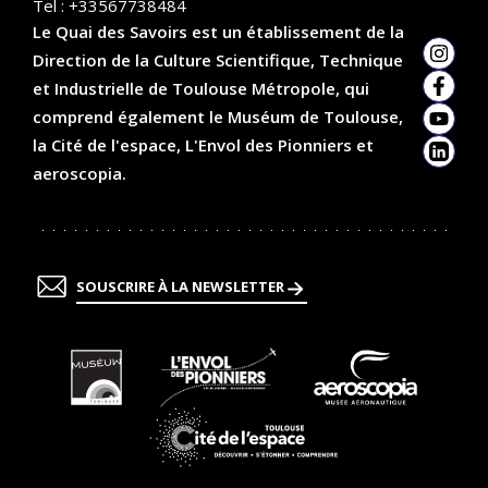
Tel :
+33567738484
Le Quai des Savoirs est un établissement de la
Direction de la Culture Scientifique, Technique
Insta
et Industrielle de Toulouse Métropole, qui
Faceb
comprend également le Muséum de Toulouse,
YouTu
la Cité de l'espace, L'Envol des Pionniers et
Linked
aeroscopia.
SOUSCRIRE À LA NEWSLETTER
En
En
En
savoir
savoir
savoir
plus
plus
plus
En