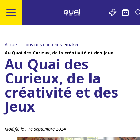
Gestion de vos préférences sur les cookies
Aller
Aller
Aller
Aller
au
à
à
au
contenu
la
la
pied
Accueil
Tous nos contenus
maker
principal
navigation
recherche
de
Au Quai des Curieux, de la créativité et des Jeux
page
Au Quai des
Curieux, de la
créativité et des
Jeux
Modifié le :
18 septembre 2024