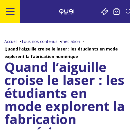
Gestion de vos préférences sur les cookies
Aller
Aller
Aller
Aller
au
à
à
au
contenu
la
la
pied
Accueil
Tous nos contenus
médiation
principal
navigation
recherche
de
Quand l’aiguille croise le laser : les étudiants en mode
page
explorent la fabrication numérique
Quand l’aiguille
croise le laser : les
étudiants en
mode explorent la
fabrication