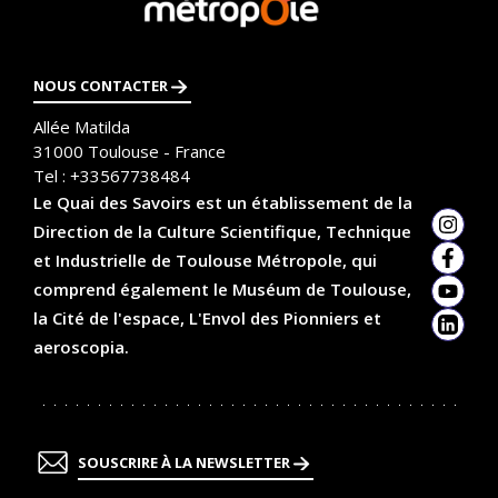
savoir
plus
NOUS CONTACTER
Allée Matilda
31000
Toulouse - France
Tel :
+33567738484
Le Quai des Savoirs est un établissement de la
Direction de la Culture Scientifique, Technique
Insta
et Industrielle de Toulouse Métropole, qui
Faceb
comprend également le Muséum de Toulouse,
YouTu
la Cité de l'espace, L'Envol des Pionniers et
Linked
aeroscopia.
SOUSCRIRE À LA NEWSLETTER