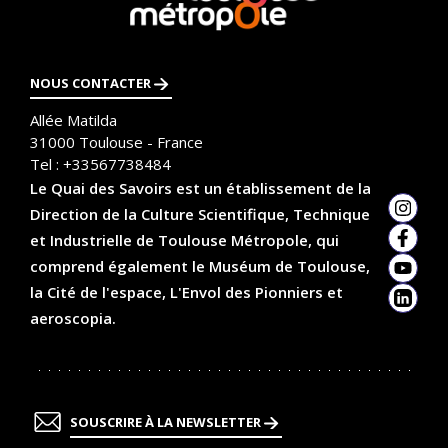
savoir
plus
NOUS CONTACTER
Allée Matilda
31000
Toulouse - France
Tel :
+33567738484
Le Quai des Savoirs est un établissement de la
Direction de la Culture Scientifique, Technique
Insta
et Industrielle de Toulouse Métropole, qui
Faceb
comprend également le Muséum de Toulouse,
YouTu
la Cité de l'espace, L'Envol des Pionniers et
Linked
aeroscopia.
SOUSCRIRE À LA NEWSLETTER