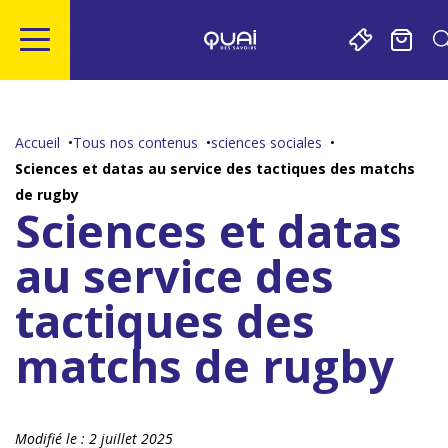
Gestion de vos préférences sur les cookies
Aller
Aller
Aller
Aller
au
à
à
au
contenu
la
la
pied
Accueil
Tous nos contenus
sciences sociales
principal
navigation
recherche
de
Sciences et datas au service des tactiques des matchs
page
de rugby
Sciences et datas
au service des
tactiques des
matchs de rugby
Modifié le :
2 juillet 2025