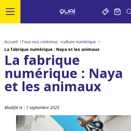
Gestion de vos préférences sur les cookies
Aller
Aller
Aller
Aller
au
à
à
au
contenu
la
la
pied
Accueil
Tous nos contenus
culture numérique
principal
navigation
recherche
de
La fabrique numérique : Naya et les animaux
page
La fabrique
numérique : Naya
et les animaux
Modifié le :
1 septembre 2025