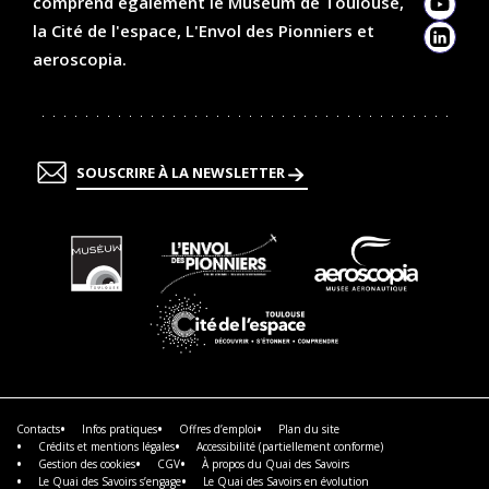
comprend également le Muséum de Toulouse,
YouTu
la Cité de l'espace, L'Envol des Pionniers et
Linked
aeroscopia.
SOUSCRIRE À LA NEWSLETTER
En
En
En
savoir
savoir
savoir
plus
plus
plus
En
savoir
plus
Contacts
Infos pratiques
Offres d’emploi
Plan du site
Crédits et mentions légales
Accessibilité (partiellement conforme)
Gestion des cookies
CGV
À propos du Quai des Savoirs
Le Quai des Savoirs s’engage
Le Quai des Savoirs en évolution