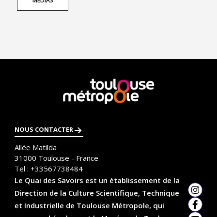
MÉDIAS
En
savoir
plus
NOUS CONTACTER
Allée Matilda
31000
Toulouse - France
Tel :
+33567738484
Le Quai des Savoirs est un établissement de la
Direction de la Culture Scientifique, Technique
Insta
et Industrielle de Toulouse Métropole, qui
Faceb