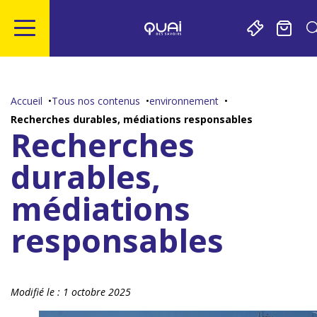
Gestion de vos préférences sur les cookies
Aller
Aller
Aller
Aller
au
à
à
au
contenu
la
la
pied
Accueil
Tous nos contenus
environnement
principal
navigation
recherche
de
Recherches durables, médiations responsables
page
Recherches
durables,
médiations
responsables
Modifié le :
1 octobre 2025