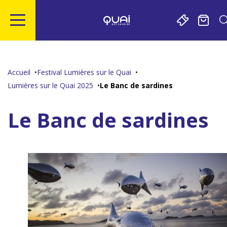
Gestion de vos préférences sur les cookies
Aller
Aller
Aller
Aller
au
à
à
au
contenu
la
la
pied
Accueil
Festival Lumières sur le Quai
principal
navigation
recherche
de
Lumières sur le Quai 2025
Le Banc de sardines
page
Le Banc de sardines