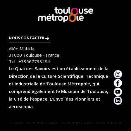
En
savoir
plus
NOUS CONTACTER
Allée Matilda
31000
Toulouse - France
Tel :
+33567738484
Le Quai des Savoirs est un établissement de la
Direction de la Culture Scientifique, Technique
Insta
et Industrielle de Toulouse Métropole, qui
Faceb
comprend également le Muséum de Toulouse,
YouTu
la Cité de l'espace, L'Envol des Pionniers et
Linked
aeroscopia.