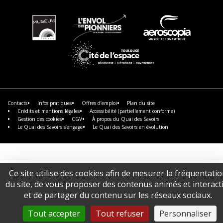
En
En
En
savoir
savoir
savoir
plus
plus
plus
En
savoir
plus
Contacts
Infos pratiques
Offres d’emploi
Plan du site
Crédits et mentions légales
Accessibilité (partiellement conforme)
Gestion des cookies
CGV
À propos du Quai des Savoirs
Le Quai des Savoirs s’engage
Le Quai des Savoirs en évolution
Ce site utilise des cookies afin de mesurer la fréquentati
du site, de vous proposer des contenus animés et interacti
et de partager du contenu sur les réseaux sociaux.
Tout accepter
Tout refuser
Personnaliser