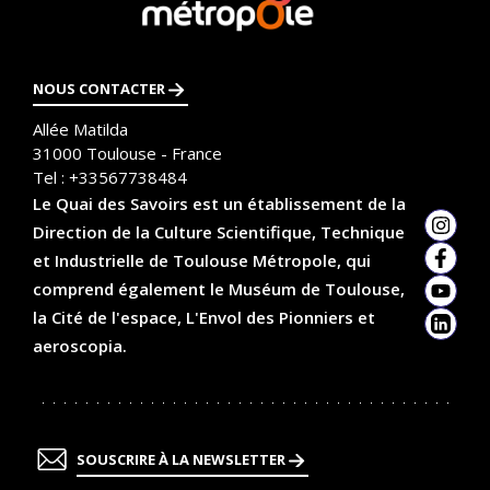
savoir
plus
NOUS CONTACTER
Allée Matilda
31000
Toulouse - France
Tel :
+33567738484
Le Quai des Savoirs est un établissement de la
Direction de la Culture Scientifique, Technique
Insta
et Industrielle de Toulouse Métropole, qui
Faceb
comprend également le Muséum de Toulouse,
YouTu
la Cité de l'espace, L'Envol des Pionniers et
Linked
aeroscopia.
SOUSCRIRE À LA NEWSLETTER