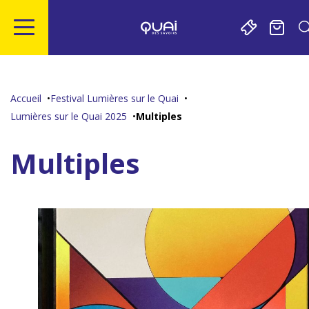
Gestion de vos préférences sur les cookies
Aller
Aller
Aller
Aller
au
à
à
au
contenu
la
la
pied
Accueil
Festival Lumières sur le Quai
principal
navigation
recherche
de
Lumières sur le Quai 2025
Multiples
page
Multiples