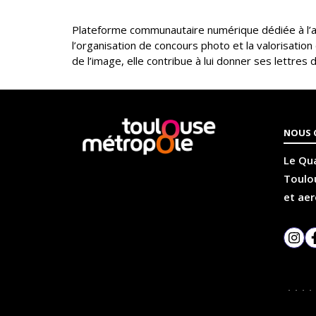
Plateforme communautaire numérique dédiée à l’a
l’organisation de concours photo et la valorisatio
de l’image, elle contribue à lui donner ses lettres
En
NOUS 
savoir
plus
Le Qua
Toulou
et aer
Inst