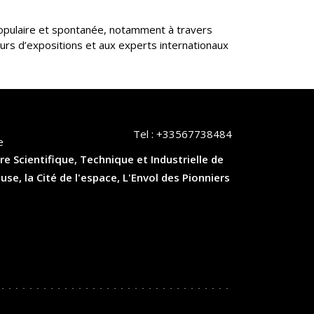
opulaire et spontanée, notamment à travers
ours d’expositions et aux experts internationaux
Tel :
+33567738484
e
re Scientifique, Technique et Industrielle de
, la Cité de l'espace, L'Envol des Pionniers