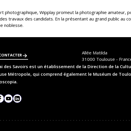
rt photographique, Wipplay promeut la photographie amateur, p
n des travaux des candidats. En la présentant au grand public au c
 de noblesse.
Allée Matilda
CONTACTER
31000
Toulouse - Franc
i des Savoirs est un établissement de la Direction de la Cultu
se Métropole, qui comprend également le Muséum de Toulouse
oscopia.
agram
Facebook
YouTube
LinkedIn