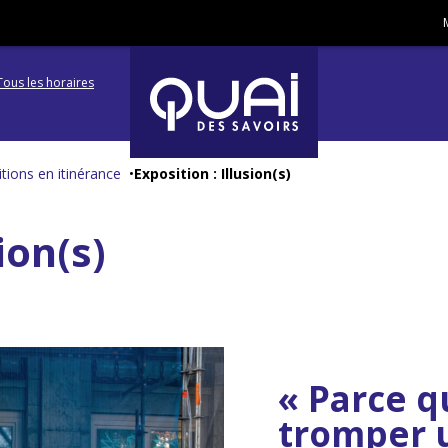
Tous les horaires
Aller
Aller
à
à
tions en itinérance
Exposition : Illusion(s)
la
la
navigation
recherc
ion(s)
« Parce 
tromper u