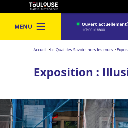
Gestion de vos préférences sur les cookies
Toulouse
métropole
Ouvert actuellement
MENU
10h00
18h00
Aller
au
Accueil
Le Quai des Savoirs hors les murs
Exposi
contenu
principal
Exposition : Illus