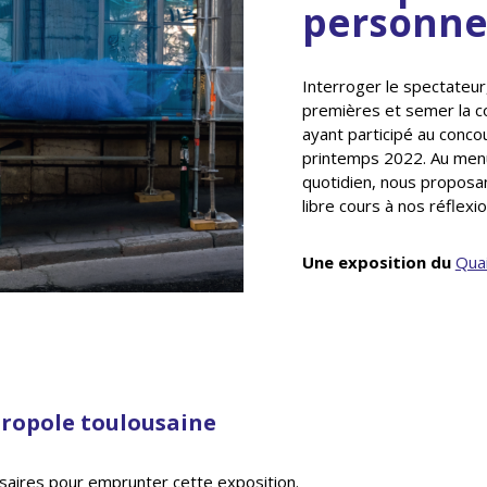
personne
Interroger le spectateur
premières et semer la c
ayant participé au conco
printemps 2022. Au menu 
quotidien, nous proposan
libre cours à nos réflexi
Une exposition du
Quai
tropole toulousaine
saires pour emprunter cette exposition.