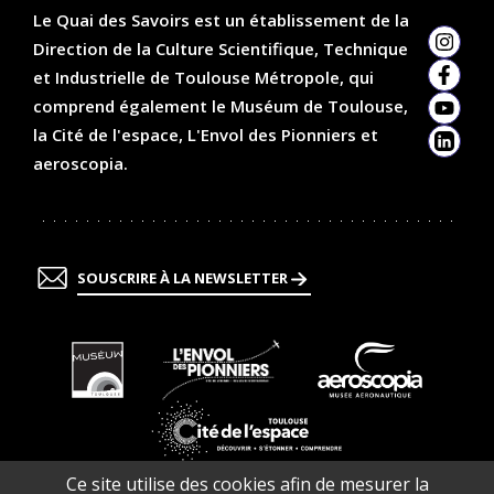
Le Quai des Savoirs est un établissement de la
Direction de la Culture Scientifique, Technique
Insta
et Industrielle de Toulouse Métropole, qui
Faceb
comprend également le Muséum de Toulouse,
YouTu
la Cité de l'espace, L'Envol des Pionniers et
Linked
aeroscopia.
SOUSCRIRE À LA NEWSLETTER
En
En
En
savoir
savoir
savoir
plus
plus
plus
En
Ce site utilise des cookies afin de mesurer la