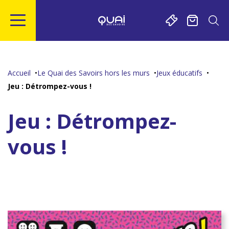
Gestion de vos préférences sur les cookies
Aller
Aller
Aller
Aller
au
à
à
au
contenu
la
la
pied
Accueil
Le Quai des Savoirs hors les murs
Jeux éducatifs
principal
navigation
recherche
de
Jeu : Détrompez-vous !
page
Jeu : Détrompez-
vous !