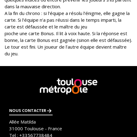
dans la mauvaise direction.
A la fin du chrono : si l’équipe a résolu l’énigme, elle gagne la
carte. Si l’équipe n’a pas réussi dans le temps imparti, la
carte est défaussée et le maître du jeu
pioche une carte Bonus. Il lit à voix haute. Si la réponse est
bonne, la carte Bonus est gagnée (sinon elle est défaussée).
Le tour est fini. Un joueur de l’autre équipe devient maître
du jeu.
En
savoir
plus
NOUS CONTACTER
Allée Matilda
31000
Toulouse - France
Tel :
+33567738484