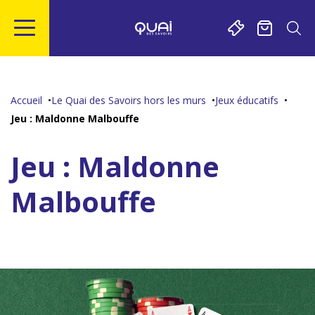
Gestion de vos préférences sur les cookies
Aller
Aller
Aller
Aller
au
à
à
au
contenu
la
la
pied
Accueil
Le Quai des Savoirs hors les murs
Jeux éducatifs
principal
navigation
recherche
de
Jeu : Maldonne Malbouffe
page
Jeu : Maldonne
Malbouffe