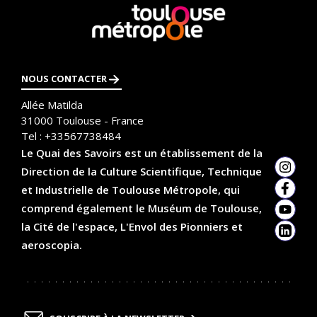
En
savoir
plus
NOUS CONTACTER
Allée Matilda
31000
Toulouse - France
Tel :
+33567738484
Le Quai des Savoirs est un établissement de la
Direction de la Culture Scientifique, Technique
Insta
et Industrielle de Toulouse Métropole, qui
Faceb
comprend également le Muséum de Toulouse,
YouTu
la Cité de l'espace, L'Envol des Pionniers et
Linked
aeroscopia.