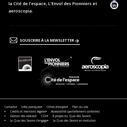
la Cité de l'espace, L'Envol des Pionniers et
Linked
aeroscopia.
SOUSCRIRE À LA NEWSLETTER
En
En
En
savoir
savoir
savoir
plus
plus
plus
En
savoir
plus
Contacts
Infos pratiques
Offres d’emploi
Plan du site
Crédits et mentions légales
Accessibilité (partiellement conforme)
Gestion des cookies
CGV
À propos du Quai des Savoirs
Le Quai des Savoirs s’engage
Le Quai des Savoirs en évolution