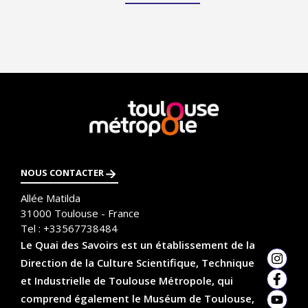
En
savoir
plus
NOUS CONTACTER
Allée Matilda
31000
Toulouse - France
Tel :
+33567738484
Le Quai des Savoirs est un établissement de la
Direction de la Culture Scientifique, Technique
Insta
et Industrielle de Toulouse Métropole, qui
Faceb
comprend également le Muséum de Toulouse,
YouTu