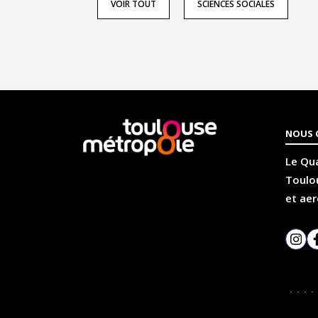
VOIR TOUT
SCIENCES SOCIALES
En
NOUS 
savoir
plus
Le Qua
Toulou
et aer
Inst