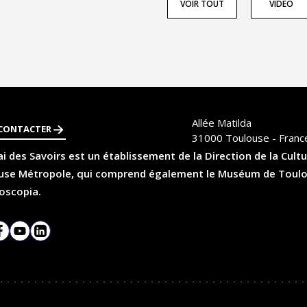
VOIR TOUT
VIDÉO
Allée Matilda
CONTACTER
31000
Toulouse - Franc
i des Savoirs est un établissement de la Direction de la Cultu
se Métropole, qui comprend également le Muséum de Toulouse
oscopia.
agram
Facebook
YouTube
LinkedIn