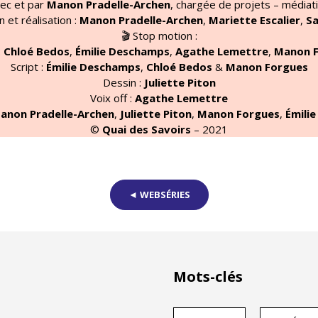
ec et par
Manon Pradelle-Archen
, chargée de projets – médiat
 et réalisation :
Manon Pradelle-Archen
,
Mariette Escalier
,
Sa
🎬 Stop motion :
:
Chloé Bedos
,
Émilie Deschamps
,
Agathe Lemettre
,
Manon F
Script :
Émilie Deschamps
,
Chloé Bedos
&
Manon Forgues
Dessin :
Juliette Piton
Voix off :
Agathe Lemettre
anon Pradelle-Archen
,
Juliette Piton
,
Manon Forgues
,
Émili
©
Quai des Savoirs
– 2021
◄ WEBSÉRIES
Mots-clés