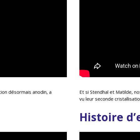
ction désormais anodin, a
Et si Stendhal et Matilde, 
vu leur seconde cristallisat
Histoire d