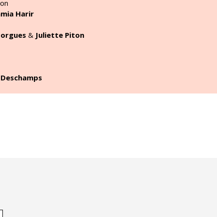
ion
mia Harir
orgues
&
Juliette Piton
e Deschamps