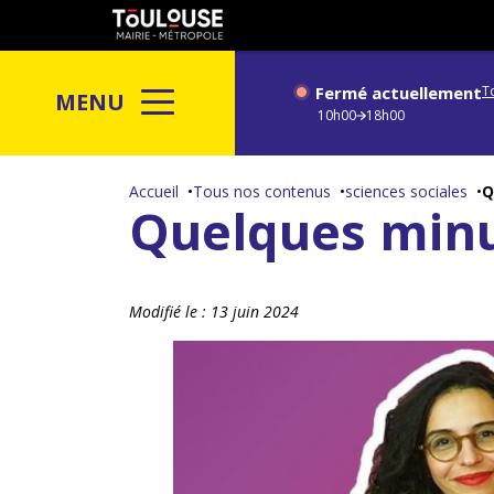
Gestion de vos préférences sur les cookies
Toulouse
métropole
Fermé actuellement
T
MENU
10h00
18h00
Aller
au
Accueil
Tous nos contenus
sciences sociales
Q
Quelques minu
contenu
principal
Modifié le :
13 juin 2024