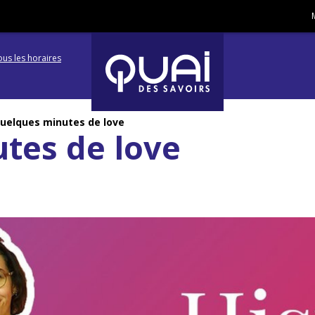
ous les horaires
Aller
Aller
à
à
uelques minutes de love
tes de love
la
la
navigation
recherc