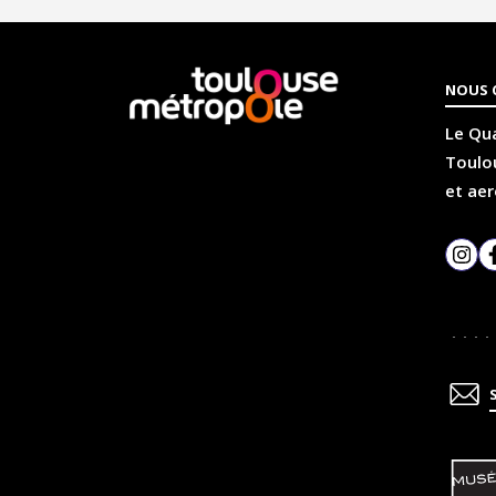
En
NOUS 
savoir
plus
Le Qua
Toulou
et aer
Inst