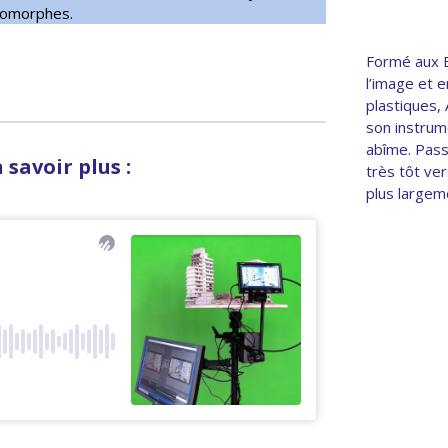
pomorphes.
Formé aux B
l’image et e
plastiques,
son instrum
abîme. Passi
 savoir plus :
très tôt ve
plus largeme