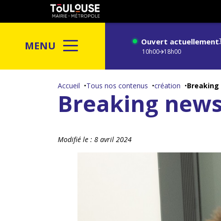
Gestion de vos préférences sur les cookies
Toulouse
métropole
Ouvert actuellement
MENU
10h00
18h00
Aller
au
Accueil
Tous nos contenus
création
Breaking
Breaking new
contenu
principal
Modifié le :
8 avril 2024