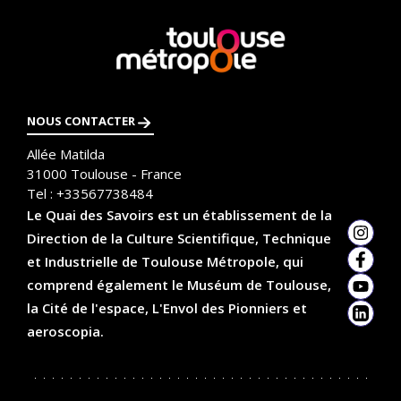
En
savoir
plus
NOUS CONTACTER
Allée Matilda
31000
Toulouse - France
Tel :
+33567738484
Le Quai des Savoirs est un établissement de la
Direction de la Culture Scientifique, Technique
Insta
et Industrielle de Toulouse Métropole, qui
Faceb
comprend également le Muséum de Toulouse,
YouTu
la Cité de l'espace, L'Envol des Pionniers et
Linked
aeroscopia.