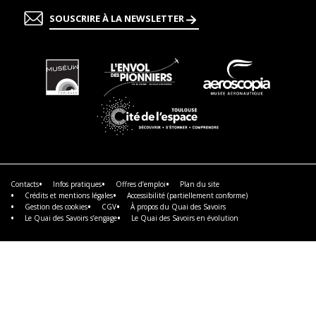
SOUSCRIRE À LA NEWSLETTER
En
En
En
savoir
savoir
savoir
plus
plus
plus
En
savoir
plus
Contacts
Infos pratiques
Offres d’emploi
Plan du site
Crédits et mentions légales
Accessibilité (partiellement conforme)
Gestion des cookies
CGV
À propos du Quai des Savoirs
Le Quai des Savoirs s’engage
Le Quai des Savoirs en évolution