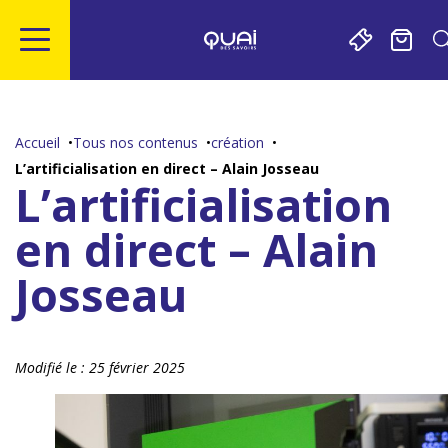
Gestion de vos préférences sur les cookies
Aller
Aller
Aller
Aller
au
à
à
au
contenu
la
la
pied
Accueil
Tous nos contenus
création
principal
navigation
recherche
de
L’artificialisation en direct – Alain Josseau
page
L’artificialisation
en direct – Alain
Josseau
Modifié le :
25 février 2025